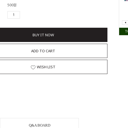
500원
T
BUY IT NOW
ADD TO CART
WISH LIST
Q&A BOARD