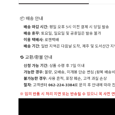
📦 배송 안내
배송 마감 시간:
평일 오후 5시 이전 결제 시 당일 발송
배송 휴무:
토요일, 일요일 및 공휴일은 발송 불가
이용 택배사:
로젠택배
배송 기간:
일반 지역은 다음날 도착, 제주 및 도서산간 지
🔁 교환/환불 안내
신청 가능 기간:
상품 수령 후 7일 이내
가능한 경우:
불량, 오배송, 미개봉 단순 변심 (왕복 배송비
불가능한 경우:
사용 흔적, 포장 훼손, 고객 과실 손상
절차:
고객센터
062-224-3384
로 문의 후 안내에 따라 
※ 임의 반품 시 처리 지연 또는 반송될 수 있으니 꼭 사전 