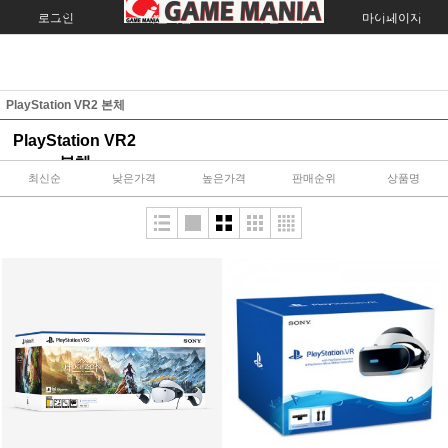
로그인
회원가입
주문조회
마이페이지
PlayStation VR2 본체
PlayStation VR2
본체
최신순
낮은가격
높은가격
판매순위
상품명