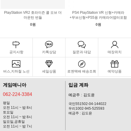
PlayStation VR2 호라이즌 콜 오브 더
PS4 PlayStation VR 신형+카메라
마운틴 번들
+무브신형+PS5용 카메라어뎁터포함
0원
0원
공지사항
카톡상담
질문과 대답
매장위치
버스,지하철 노선
세일상품
로젠택배 배송조회
예약상품
게임매니아
입금 계좌
062-224-3384
예금주 : 김도윤
평일
국민551502-04-144022
오전 11시 ~ 밤 8시
우리1002-945-525593
토요일
예금주 : 김도윤
오전 11시 ~ 밤 8시
일요일,공휴일
오전 11시 ~ 밤 7시