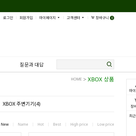
로그인
회원가입
마이페이지
고객센터
장바구니
0
질문과 대답
>
XBOX 상품
HOME
마이
XBOX 주변기기(4)
장
최근
New
Name
Hot
Best
High price
Low price