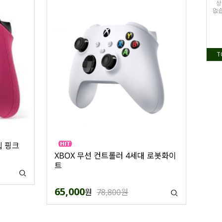
상
없습
T
딥 핑크
XBOX 무선 컨트롤러 4세대 로봇화이
트
65,000
원
78,800원