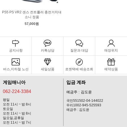
PS5 PS VR2 센스 컨트롤러 충전거치대
소니 정품
57,000원
공지사항
카톡상담
질문과 대답
매장위치
버스,지하철 노선
세일상품
로젠택배 배송조회
예약상품
게임매니아
입금 계좌
062-224-3384
예금주 : 김도윤
평일
국민551502-04-144022
오전 11시 ~ 밤 8시
우리1002-945-525593
토요일
예금주 : 김도윤
오전 11시 ~ 밤 8시
일요일,공휴일
오전 11시 ~ 밤 7시