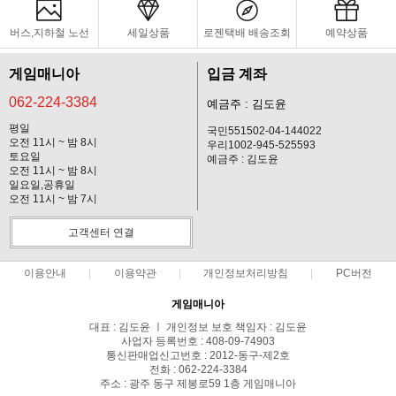
버스,지하철 노선
세일상품
로젠택배 배송조회
예약상품
게임매니아
입금 계좌
062-224-3384
예금주 : 김도윤
평일
국민551502-04-144022
오전 11시 ~ 밤 8시
우리1002-945-525593
토요일
예금주 : 김도윤
오전 11시 ~ 밤 8시
일요일,공휴일
오전 11시 ~ 밤 7시
고객센터 연결
이용안내
이용약관
개인정보처리방침
PC버전
게임매니아
대표 : 김도윤 ㅣ 개인정보 보호 책임자 : 김도윤
사업자 등록번호 : 408-09-74903
통신판매업신고번호 : 2012-동구-제2호
전화 : 062-224-3384
주소 : 광주 동구 제봉로59 1층 게임매니아