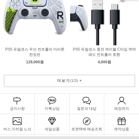
PS5 듀얼센스 무선 컨트롤러 마라톤
PS5 듀얼센스 충전 케이블 C타입 엑박
한정판
패드 컨트롤러 호환
129,000원
4,000원
더보기
(
1
/
3
)
+
공지사항
카톡상담
질문과 대답
매장위치
버스,지하철 노선
세일상품
로젠택배 배송조회
예약상품