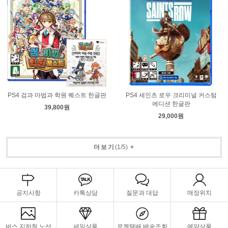
PS4 검과 마법과 학원 퀘스트 한글판
PS4 세인츠 로우 크리미널 커스텀
에디션 한글판
39,800원
29,000원
더보기
(
1
/
5
)
+
공지사항
카톡상담
질문과 대답
매장위치
버스,지하철 노선
세일상품
로젠택배 배송조회
예약상품