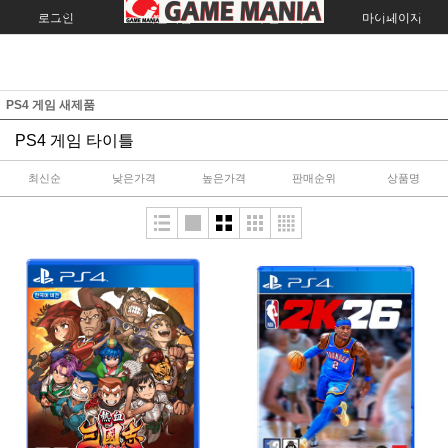
로그인
회원가입
주문조회
마이페이지
PS4 게임 새제품
PS4 게임 타이틀
최신순
낮은가격
높은가격
판매순위
상품명