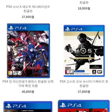
한글판
PS4 소닉 X 섀도우 제너레이션즈
18,000원
한글판
37,800원
PS4 진 여신전생 5 벤전스 한글판 선착
PS4 고스트 오브 쓰시마 디렉터즈 컷
구매 특전 포함
한글판
46,800원
37,800원