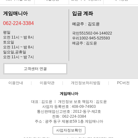
게임매니아
입금 계좌
062-224-3384
예금주 : 김도윤
평일
국민551502-04-144022
오전 11시 ~ 밤 8시
우리1002-945-525593
토요일
예금주 : 김도윤
오전 11시 ~ 밤 8시
일요일,공휴일
오전 11시 ~ 밤 7시
고객센터 연결
이용안내
이용약관
개인정보처리방침
PC버전
게임매니아
대표 : 김도윤 ㅣ 개인정보 보호 책임자 : 김도윤
사업자 등록번호 : 408-09-74903
통신판매업신고번호 : 2012-동구-제2호
전화 : 062-224-3384
주소 : 광주 동구 제봉로59 1층 게임매니아
사업자정보확인