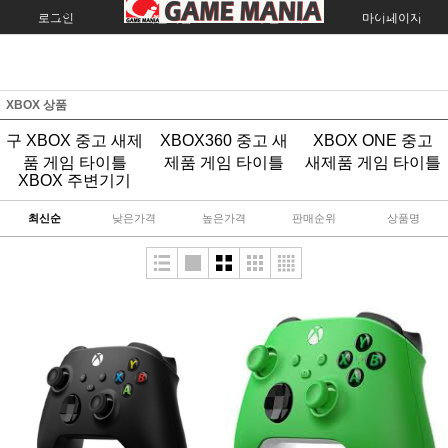
로그인
회원가입
주문조회
마이페이지
XBOX 상품
구 XBOX 중고 새제
XBOX360 중고 새
XBOX ONE 중고
품 게임 타이틀
제품 게임 타이틀
새제품 게임 타이틀
XBOX 주변기기
최신순
낮은가격
높은가격
판매순위
상품명