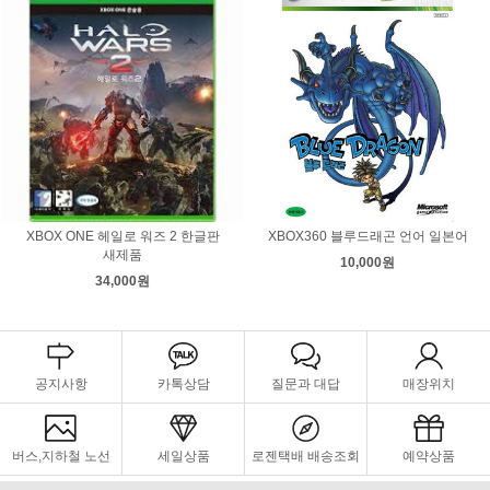
XBOX ONE 헤일로 워즈 2 한글판
XBOX360 블루드래곤 언어 일본어
새제품
10,000원
34,000원
공지사항
카톡상담
질문과 대답
매장위치
버스,지하철 노선
세일상품
로젠택배 배송조회
예약상품