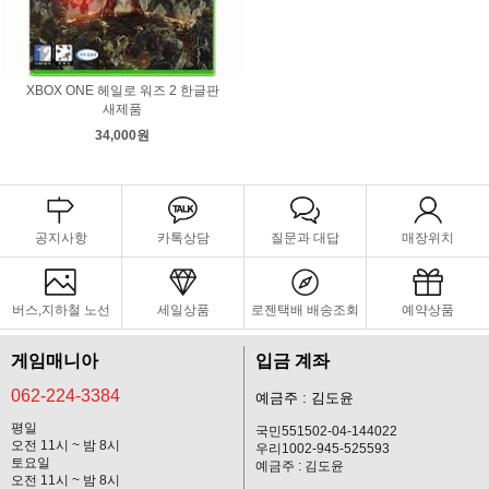
XBOX ONE 헤일로 워즈 2 한글판
새제품
34,000원
공지사항
카톡상담
질문과 대답
매장위치
버스,지하철 노선
세일상품
로젠택배 배송조회
예약상품
게임매니아
입금 계좌
062-224-3384
예금주 : 김도윤
평일
국민551502-04-144022
오전 11시 ~ 밤 8시
우리1002-945-525593
토요일
예금주 : 김도윤
오전 11시 ~ 밤 8시