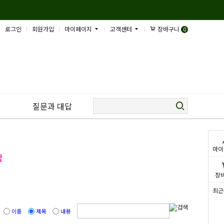
로그인
회원가입
마이페이지
고객센터
장바구니
0
질문과 대답
마이
답
장
최근
이름
제목
내용