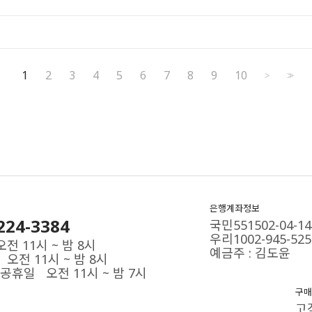
1
2
3
4
5
6
7
8
9
10
>
>>
은행계좌정보
224-3384
국민551502-04-14
우리1002-945-525
전 11시 ~ 밤 8시
예금주 : 김도윤
오전 11시 ~ 밤 8시
공휴일 오전 11시 ~ 밤 7시
구매
고