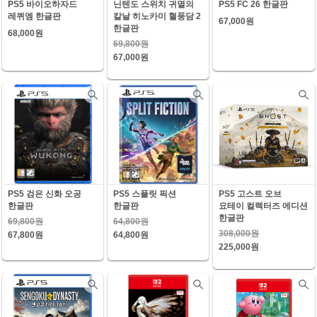
PS5 바이오하자드
닌텐도 스위치 귀멸의
PS5 FC 26 한글판
레퀴엠 한글판
칼날 히노카미 혈풍담 2
67,000원
한글판
68,000원
69,800원
67,000원
PS5 검은 신화 오공
PS5 스플릿 픽션
PS5 고스트 오브
한글판
한글판
요테이 컬렉터즈 에디션
한글판
69,800원
64,800원
308,000원
67,800원
64,800원
225,000원