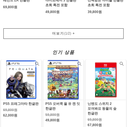
레전드 ZA 한글판
나이트메어 3 한글판
선택받은 아이들 한글판
초회 특전 포함
초회 특전 포함
69,800원
49,800원
39,800원
더보기
(
1
/
2
)
+
인기 상품
PS5 프래그마타 한글판
PS5 오버쿡 올 유 캔 잇
닌텐도 스위치 2
한글판
모여봐요 동물의 숲
69,800원
한글판
59,800원
62,000원
69,800원
49,800원
67,800원