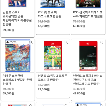
닌텐도 스위치
PS5 갓 오브 워
PS5 삼국지 8 리메이크
초차원게임 넵튠
라그나로크 한글판
with 파워업키트 한글판
게임메이커 R 에볼루션
79,800원
79,800원
한글판
42,000원
69,800원
29,800원
PS5 몬스터헌터
닌텐도 스위치 2 포켓몬
닌텐도 스위치 2 파이널
스토리즈 3 엇갈린 운명
포코피아 한글판
판타지 7 리메이크
한글판
인터그레이드 한글판
88,000원
79,800원
49,800원
79,000원
69,000원
49,800원