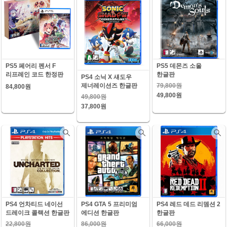
PS5 페어리 펜서 F
PS5 데몬즈 소울
리프레인 코드 한정판
한글판
PS4 소닉 X 섀도우
79,800원
제너레이션즈 한글판
84,800원
49,800원
49,800원
37,800원
PS4 언차티드 네이선
PS4 GTA 5 프리미엄
PS4 레드 데드 리뎀션 2
드레이크 콜랙션 한글판
에디션 한글판
한글판
22,800원
86,000원
66,000원