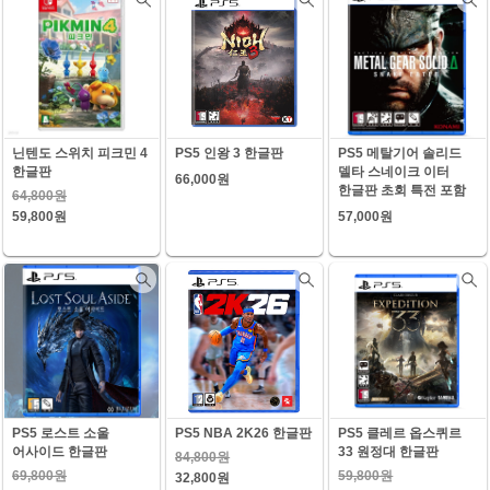
닌텐도 스위치 피크민 4
PS5 인왕 3 한글판
PS5 메탈기어 솔리드
한글판
델타 스네이크 이터
66,000원
한글판 초회 특전 포함
64,800원
59,800원
57,000원
PS5 로스트 소울
PS5 NBA 2K26 한글판
PS5 클레르 옵스퀴르
어사이드 한글판
33 원정대 한글판
84,800원
69,800원
59,800원
32,800원