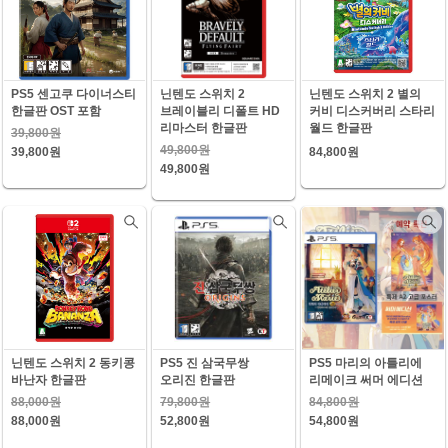
PS5 센고쿠 다이너스티
닌텐도 스위치 2
닌텐도 스위치 2 별의
한글판 OST 포함
브레이블리 디폴트 HD
커비 디스커버리 스타리
리마스터 한글판
월드 한글판
39,800원
49,800원
39,800원
84,800원
49,800원
닌텐도 스위치 2 동키콩
PS5 진 삼국무쌍
PS5 마리의 아틀리에
바난자 한글판
오리진 한글판
리메이크 써머 에디션
88,000원
79,800원
84,800원
88,000원
52,800원
54,800원