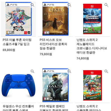
PS5 마블 투혼 파이팅
PS5 비스트 오브
닌텐도 스위치 2
소울즈-8월 7일 입고
리인카네이션 윤회의
제노블레이드
짐승 한글판
크로니클스 디피니티브
69,800원
에디션 한글판
79,800원
74,800원
듀얼센스 무선 컨트롤러
PS5 헤일로 캠페인
닌텐도 스위치 2
아이콘 블루 스폐셜
이볼브드 한글판 예약
스플래툰 레이더스