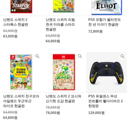
닌텐도 스위치 2
닌텐도 스위치 리듬
PS5 모험가 엘리엇의
스타폭스 한글판
천국 미라클 스타즈
천 년 이야기 한글판
한글판
63,000원
72,800원
64,800원
63,000원
64,800원
닌텐도 스위치 친구모아
닌텐도 스위치 2 요시와
PS5 듀얼센스 무선
아일랜드 두근두근
신기한 도감 한글판
컨트롤러 헬다이버즈 2
라이프 한글판
한정판
78,000원
64,800원
78,000원
129,000원
64,800원