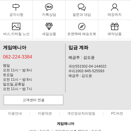
공지사항
카톡상담
질문과 대답
매장위치
버스,지하철 노선
세일상품
로젠택배 배송조회
예약상품
게임매니아
입금 계좌
062-224-3384
예금주 : 김도윤
평일
국민551502-04-144022
오전 11시 ~ 밤 8시
우리1002-945-525593
토요일
예금주 : 김도윤
오전 11시 ~ 밤 8시
일요일,공휴일
오전 11시 ~ 밤 7시
고객센터 연결
이용안내
이용약관
개인정보처리방침
PC버전
게임매니아