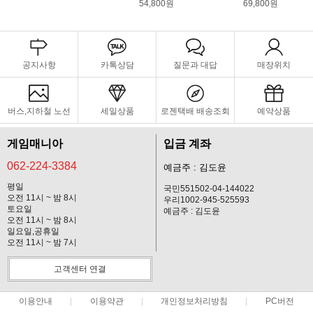
54,800원
69,800원
공지사항
카톡상담
질문과 대답
매장위치
버스,지하철 노선
세일상품
로젠택배 배송조회
예약상품
게임매니아
입금 계좌
062-224-3384
예금주 : 김도윤
평일
국민551502-04-144022
오전 11시 ~ 밤 8시
우리1002-945-525593
토요일
예금주 : 김도윤
오전 11시 ~ 밤 8시
일요일,공휴일
오전 11시 ~ 밤 7시
고객센터 연결
이용안내
이용약관
개인정보처리방침
PC버전