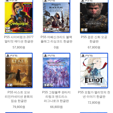
PS5 사이버펑크 2077
PS5 어쌔신크리드 블랙
PS5 검은 신화 오공
얼티밋 에디션 한글판
플래그 리싱크드 한글판
한글판
57,800원
0원
67,800원
PS5 비스트 오브
PS5 그랑블루 판타지
PS5 모험가 엘리엇의 천
리인카네이션 윤회의
리링크 엔드리스
년 이야기 한글판
짐승 한글판
라그나로크 한글판
72,800원
79,800원
66,800원