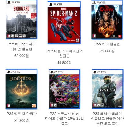
PS5 바이오하자드
PS5 쿼리 한글판
레퀴엠 한글판
29,000원
PS5 마블 스파이더맨 2
68,000원
한글판
49,800원
PS5 엘든 링 한글판
PS5 스튜피드 네버
PS5 헤일로 캠페인
다이즈 한글판-10월 21일
이볼브드 한글판 예약
39,800원
출고
특전 코드 포함