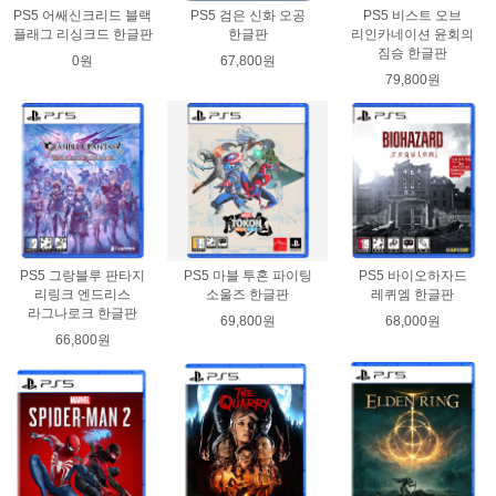
PS5 어쌔신크리드 블랙
PS5 검은 신화 오공
PS5 비스트 오브
플래그 리싱크드 한글판
한글판
리인카네이션 윤회의
짐승 한글판
0원
67,800원
79,800원
PS5 그랑블루 판타지
PS5 마블 투혼 파이팅
PS5 바이오하자드
리링크 엔드리스
소울즈 한글판
레퀴엠 한글판
라그나로크 한글판
69,800원
68,000원
66,800원