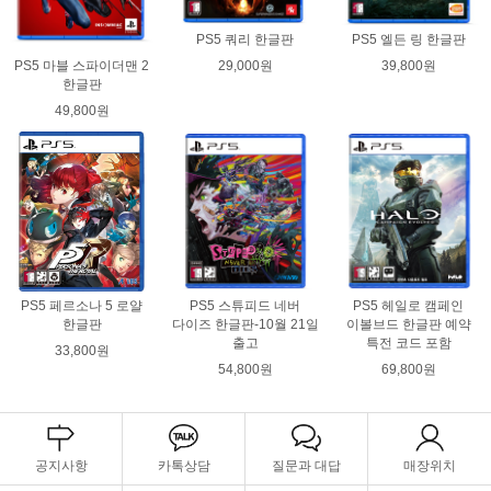
PS5 쿼리 한글판
PS5 엘든 링 한글판
29,000원
39,800원
PS5 마블 스파이더맨 2
한글판
49,800원
PS5 페르소나 5 로얄
PS5 스튜피드 네버
PS5 헤일로 캠페인
한글판
다이즈 한글판-10월 21일
이볼브드 한글판 예약
출고
특전 코드 포함
33,800원
54,800원
69,800원
공지사항
카톡상담
질문과 대답
매장위치