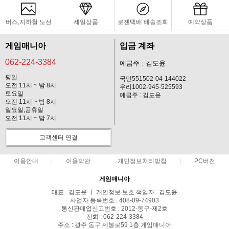
버스,지하철 노선
세일상품
로젠택배 배송조회
예약상품
게임매니아
입금 계좌
062-224-3384
예금주 : 김도윤
평일
국민551502-04-144022
오전 11시 ~ 밤 8시
우리1002-945-525593
토요일
예금주 : 김도윤
오전 11시 ~ 밤 8시
일요일,공휴일
오전 11시 ~ 밤 7시
고객센터 연결
이용안내
이용약관
개인정보처리방침
PC버전
게임매니아
대표 : 김도윤 ㅣ 개인정보 보호 책임자 : 김도윤
사업자 등록번호 : 408-09-74903
통신판매업신고번호 : 2012-동구-제2호
전화 : 062-224-3384
주소 : 광주 동구 제봉로59 1층 게임매니아