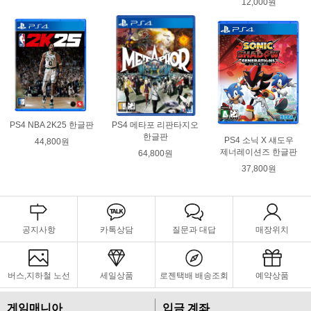
12,000원
PS4 NBA 2K25 한글판
PS4 메타포 리판타지오
한글판
PS4 소닉 X 섀도우
44,800원
제너레이션즈 한글판
64,800원
37,800원
공지사항
카톡상담
질문과 대답
매장위치
버스,지하철 노선
세일상품
로젠택배 배송조회
예약상품
게임매니아
입금 계좌