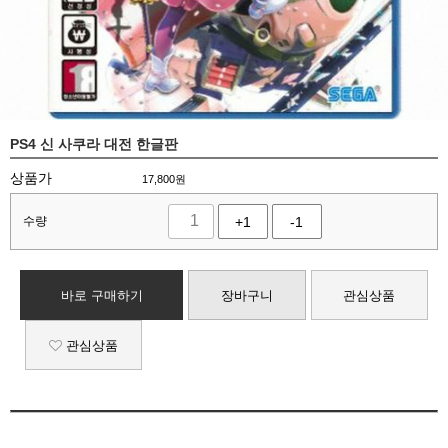
PS4 신 사쿠라 대전 한글판
상품가
17,800
원
수량
+1
-1
바로 구매하기
장바구니
관심상품
관심상품