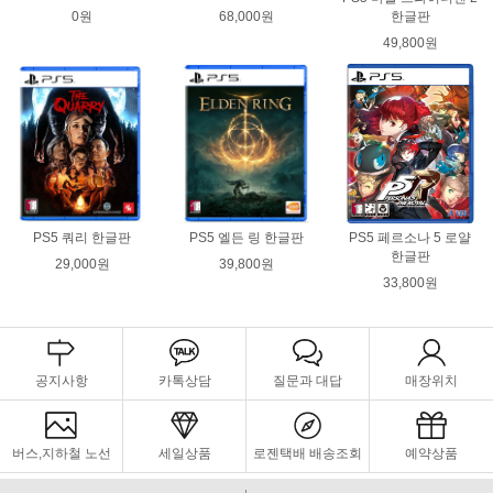
0원
68,000원
한글판
49,800원
PS5 쿼리 한글판
PS5 엘든 링 한글판
PS5 페르소나 5 로얄
한글판
29,000원
39,800원
33,800원
공지사항
카톡상담
질문과 대답
매장위치
버스,지하철 노선
세일상품
로젠택배 배송조회
예약상품