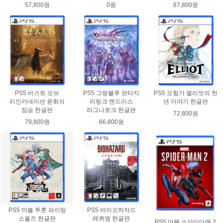
57,800원
0원
67,800원
PS5 비스트 오브
PS5 그랑블루 판타지
PS5 모험가 엘리엇의 천
리인카네이션 윤회의
리링크 엔드리스
년 이야기 한글판
짐승 한글판
라그나로크 한글판
72,800원
79,800원
66,800원
PS5 마블 투혼 파이팅
PS5 바이오하자드
소울즈 한글판
레퀴엠 한글판
PS5 마블 스파이더맨 2