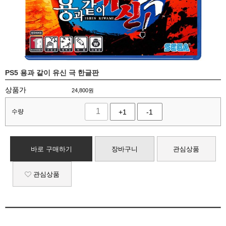
PS5 용과 같이 유신 극 한글판
상품가
24,800
원
수량
+1
-1
바로 구매하기
장바구니
관심상품
관심상품