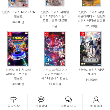
닌텐도 스위치 NBA 2K26
닌텐도 스위치 파이널
닌텐도 스위치 파밍
한글판
판타지 택틱스 이발리스
시뮬레이터 26 닌텐도
크로니클즈 한글판
스위치 에디션 한글판
34,000원
0원
32,000원
닌텐도 스위치 소닉
닌텐도 스위치 언더
닌텐도 스위치 발렛
레이싱 크로스월드
나이트 인버스 2
한글판
한글판
시스타셀레스 한글판
44,800원
49,800원
44,800원
공지사항
카톡상담
질문과 대답
매장위치