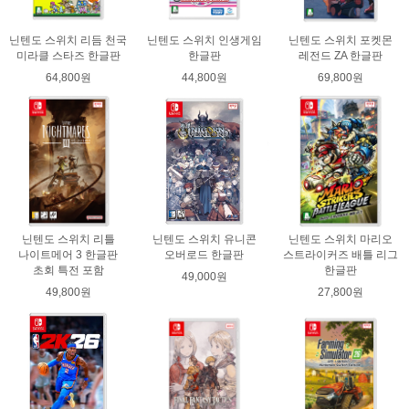
닌텐도 스위치 리듬 천국
닌텐도 스위치 인생게임
닌텐도 스위치 포켓몬
미라클 스타즈 한글판
한글판
레전드 ZA 한글판
64,800원
44,800원
69,800원
닌텐도 스위치 리틀
닌텐도 스위치 유니콘
닌텐도 스위치 마리오
나이트메어 3 한글판
오버로드 한글판
스트라이커즈 배틀 리그
초회 특전 포함
한글판
49,000원
49,800원
27,800원