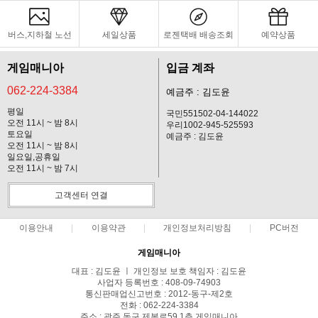
버스,지하철 노선
세일상품
로젠택배 배송조회
예약상품
게임매니아
입금 계좌
062-224-3384
예금주 : 김도윤
평일
국민551502-04-144022
오전 11시 ~ 밤 8시
우리1002-945-525593
토요일
예금주 : 김도윤
오전 11시 ~ 밤 8시
일요일,공휴일
오전 11시 ~ 밤 7시
고객센터 연결
이용안내
이용약관
개인정보처리방침
PC버전
게임매니아
대표 : 김도윤 ㅣ 개인정보 보호 책임자 : 김도윤
사업자 등록번호 : 408-09-74903
통신판매업신고번호 : 2012-동구-제2호
전화 : 062-224-3384
주소 : 광주 동구 제봉로59 1층 게임매니아