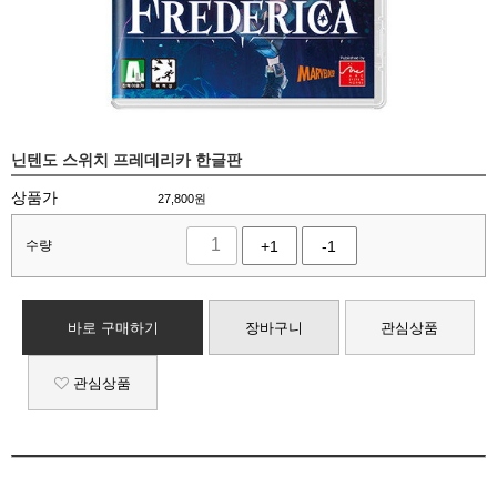
닌텐도 스위치 프레데리카 한글판
상품가
27,800
원
수량
+1
-1
바로 구매하기
장바구니
관심상품
관심상품