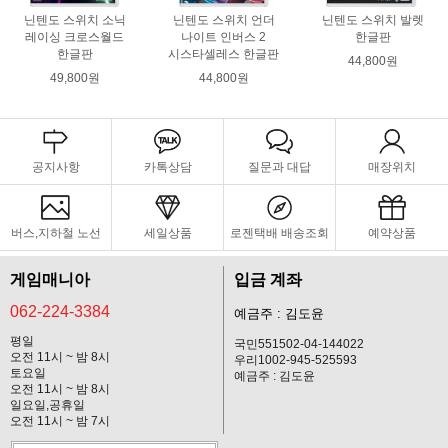
닌텐도 스위치 소닉
닌텐도 스위치 언더
닌텐도 스위치 발렛
레이싱 크로스월드
나이트 인버스 2
한글판
한글판
시스타셀레스 한글판
44,800원
49,800원
44,800원
공지사항
카톡상담
질문과 대답
매장위치
버스,지하철 노선
세일상품
로젠택배 배송조회
예약상품
게임매니아
입금 계좌
062-224-3384
예금주 : 김도윤
평일
국민551502-04-144022
오전 11시 ~ 밤 8시
우리1002-945-525593
토요일
예금주 : 김도윤
오전 11시 ~ 밤 8시
일요일,공휴일
오전 11시 ~ 밤 7시