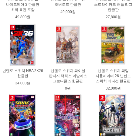
나이트메어 3 한글판
오버로드 한글판
스트라이커즈 배틀 리그
초회 특전 포함
한글판
49,000원
49,800원
27,800원
닌텐도 스위치 NBA 2K26
닌텐도 스위치 파이널
닌텐도 스위치 파밍
한글판
판타지 택틱스 이발리스
시뮬레이터 26 닌텐도
크로니클즈 한글판
스위치 에디션 한글판
34,000원
0원
32,000원