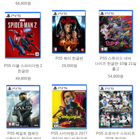
66,800원
PS5 쿼리 한글판
PS5 스튜피드 네버
다이즈 한글판-10월 21일
29,000원
PS5 마블 스파이더맨 2
출고
한글판
54,800원
49,800원
PS5 헤일로 캠페인
PS5 사이버펑크 2077
PS5 프로야구 스피리츠
이볼브드 한글판 예약
얼티밋 에디션 한글판
2026 한글판