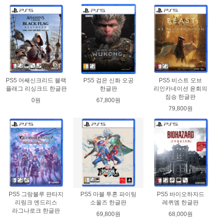
PS5 어쌔신크리드 블랙
PS5 검은 신화 오공
PS5 비스트 오브
플래그 리싱크드 한글판
한글판
리인카네이션 윤회의
짐승 한글판
0원
67,800원
79,800원
PS5 그랑블루 판타지
PS5 마블 투혼 파이팅
PS5 바이오하자드
리링크 엔드리스
소울즈 한글판
레퀴엠 한글판
라그나로크 한글판
69,800원
68,000원