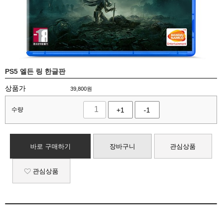
PS5 엘든 링 한글판
상품가
39,800
원
수량
+1
-1
바로 구매하기
장바구니
관심상품
관심상품