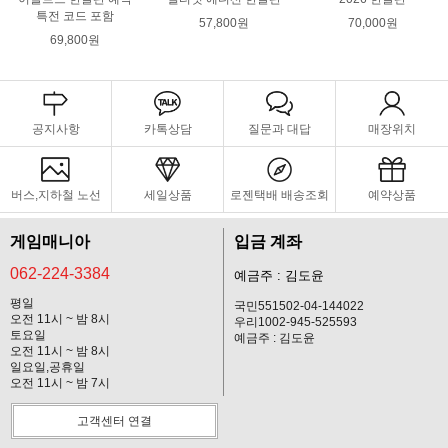
특전 코드 포함
57,800원
70,000원
69,800원
공지사항
카톡상담
질문과 대답
매장위치
버스,지하철 노선
세일상품
로젠택배 배송조회
예약상품
게임매니아
입금 계좌
062-224-3384
예금주 : 김도윤
평일
국민551502-04-144022
오전 11시 ~ 밤 8시
우리1002-945-525593
토요일
예금주 : 김도윤
오전 11시 ~ 밤 8시
일요일,공휴일
오전 11시 ~ 밤 7시
고객센터 연결