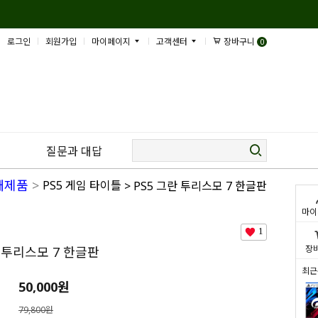
로그인
회원가입
마이페이지
고객센터
장바구니
0
질문과 대답
 새제품
>
PS5 게임 타이틀
> PS5 그란 투리스모 7 한글판
마이
1
장
란 투리스모 7 한글판
최근
50,000
원
79,800원