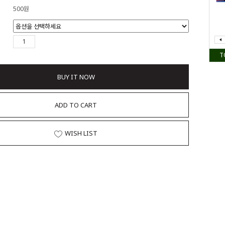
500원
T
BUY IT NOW
ADD TO CART
WISH LIST