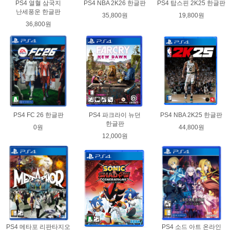
PS4 열혈 삼국지
PS4 NBA 2K26 한글판
PS4 탑스핀 2K25 한글판
난세풍운 한글판
35,800원
19,800원
36,800원
PS4 FC 26 한글판
PS4 파크라이 뉴던
PS4 NBA 2K25 한글판
한글판
0원
44,800원
12,000원
PS4 메타포 리판타지오
PS4 소드 아트 온라인