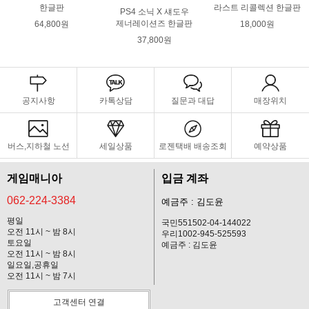
한글판
라스트 리콜렉션 한글판
PS4 소닉 X 섀도우
제너레이션즈 한글판
64,800원
18,000원
37,800원
공지사항
카톡상담
질문과 대답
매장위치
버스,지하철 노선
세일상품
로젠택배 배송조회
예약상품
게임매니아
입금 계좌
062-224-3384
예금주 : 김도윤
평일
국민551502-04-144022
오전 11시 ~ 밤 8시
우리1002-945-525593
토요일
예금주 : 김도윤
오전 11시 ~ 밤 8시
일요일,공휴일
오전 11시 ~ 밤 7시
고객센터 연결