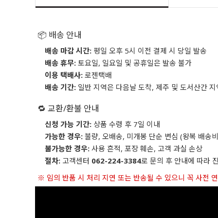
📦 배송 안내
배송 마감 시간:
평일 오후 5시 이전 결제 시 당일 발송
배송 휴무:
토요일, 일요일 및 공휴일은 발송 불가
이용 택배사:
로젠택배
배송 기간:
일반 지역은 다음날 도착, 제주 및 도서산간 지
🔁 교환/환불 안내
신청 가능 기간:
상품 수령 후 7일 이내
가능한 경우:
불량, 오배송, 미개봉 단순 변심 (왕복 배송비
불가능한 경우:
사용 흔적, 포장 훼손, 고객 과실 손상
절차:
고객센터
062-224-3384
로 문의 후 안내에 따라 
※ 임의 반품 시 처리 지연 또는 반송될 수 있으니 꼭 사전 