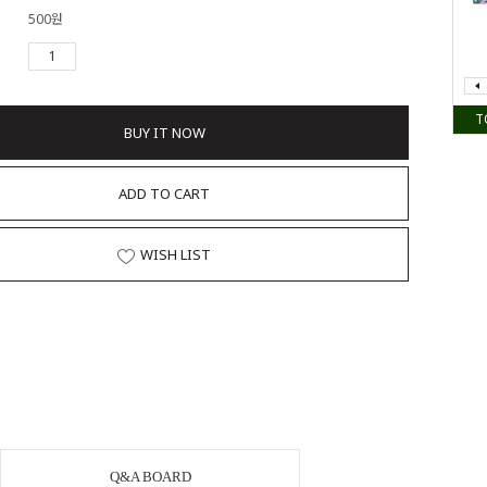
500원
T
BUY IT NOW
ADD TO CART
WISH LIST
Q&A BOARD