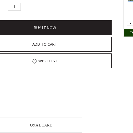
BUY IT NOW
T
ADD TO CART
WISH LIST
Q&A BOARD