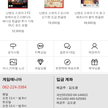
닌텐도 스위치 2 FZ
닌텐도 스위치 2 요시와
닌텐도 스위치 2 더 로그
포메이션 Z 스탠다드
신기한 도감 한글판
페르시아 왕자 한글판
에디션 한글판 추가 기체
78,000원
49,800원
DLC 코드 포함
52,800원
공지사항
카톡상담
질문과 대답
매장위치
버스,지하철 노선
세일상품
로젠택배 배송조회
예약상품
게임매니아
입금 계좌
062-224-3384
예금주 : 김도윤
평일
국민551502-04-144022
오전 11시 ~ 밤 8시
우리1002-945-525593
토요일
예금주 : 김도윤
오전 11시 ~ 밤 8시