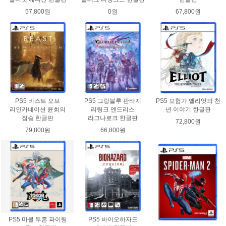
57,800원
0원
67,800원
PS5 비스트 오브
PS5 그랑블루 판타지
PS5 모험가 엘리엇의 천
리인카네이션 윤회의
리링크 엔드리스
년 이야기 한글판
짐승 한글판
라그나로크 한글판
72,800원
79,800원
66,800원
PS5 마블 투혼 파이팅
PS5 바이오하자드