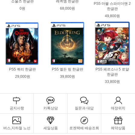
소울즈 한글판
레퀴엠 한글판
PS5 마블 스파이더맨 2
0원
68,000원
한글판
49,800원
PS5 쿼리 한글판
PS5 엘든 링 한글판
PS5 페르소나 5 로얄
한글판
29,000원
39,800원
33,800원
공지사항
카톡상담
질문과 대답
매장위치
버스,지하철 노선
세일상품
로젠택배 배송조회
예약상품