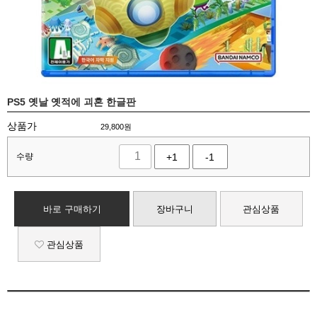
PS5 옛날 옛적에 괴혼 한글판
상품가
29,800
원
수량
+1
-1
바로 구매하기
장바구니
관심상품
관심상품