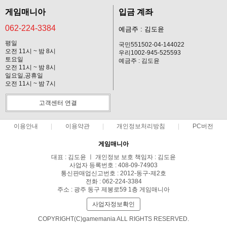
게임매니아
입금 계좌
062-224-3384
예금주 : 김도윤
평일
국민551502-04-144022
오전 11시 ~ 밤 8시
우리1002-945-525593
토요일
예금주 : 김도윤
오전 11시 ~ 밤 8시
일요일,공휴일
오전 11시 ~ 밤 7시
고객센터 연결
이용안내
이용약관
개인정보처리방침
PC버전
게임매니아
대표 : 김도윤 ㅣ 개인정보 보호 책임자 : 김도윤
사업자 등록번호 : 408-09-74903
통신판매업신고번호 : 2012-동구-제2호
전화 : 062-224-3384
주소 : 광주 동구 제봉로59 1층 게임매니아
사업자정보확인
COPYRIGHT(C)gamemania ALL RIGHTS RESERVED.