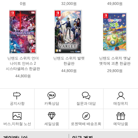
0원
32,000원
49,800원
닌텐도 스위치 언더
닌텐도 스위치 발렛
닌텐도 스위치 옛날
나이트 인버스 2
한글판
옛적에 괴혼 한글판
시스타셀레스 한글판
44,800원
29,800원
44,800원
공지사항
카톡상담
질문과 대답
매장위치
버스,지하철 노선
세일상품
로젠택배 배송조회
예약상품