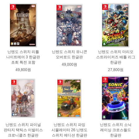
닌텐도 스위치 리틀
닌텐도 스위치 유니콘
닌텐도 스위치 마리오
나이트메어 3 한글판
오버로드 한글판
스트라이커즈 배틀 리그
초회 특전 포함
한글판
49,000원
49,800원
27,800원
닌텐도 스위치 파이널
닌텐도 스위치 파밍
닌텐도 스위치 소닉
판타지 택틱스 이발리스
시뮬레이터 26 닌텐도
레이싱 크로스월드
크로니클즈 한글판
스위치 에디션 한글판
한글판