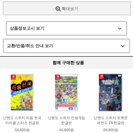
확대보기
상품정보고시 보기
교환/반품/취소 안내 보기
함께 구매한 상품
닌텐도 스위치 리듬 천국
닌텐도 스위치 인생게임
닌텐도 스위치 포켓몬
미라클 스타즈 한글판
한글판
레전드 ZA 한글판
64,800원
44,800원
69,800원