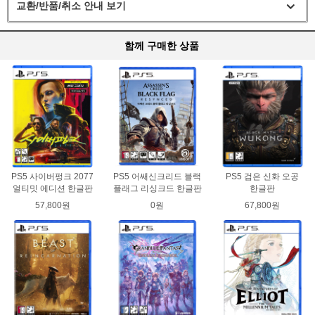
교환/반품/취소 안내 보기
함께 구매한 상품
PS5 사이버펑크 2077
PS5 어쌔신크리드 블랙
PS5 검은 신화 오공
얼티밋 에디션 한글판
플래그 리싱크드 한글판
한글판
57,800원
0원
67,800원