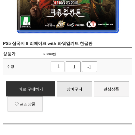
PS5 삼국지 8 리메이크 with 파워업키트 한글판
상품가
69,800
원
수량
+1
-1
바로 구매하기
장바구니
관심상품
관심상품