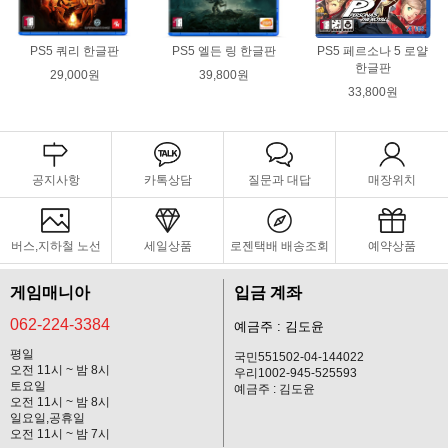
PS5 쿼리 한글판
PS5 엘든 링 한글판
PS5 페르소나 5 로얄
한글판
29,000원
39,800원
33,800원
공지사항
카톡상담
질문과 대답
매장위치
버스,지하철 노선
세일상품
로젠택배 배송조회
예약상품
게임매니아
입금 계좌
062-224-3384
예금주 : 김도윤
평일
국민551502-04-144022
오전 11시 ~ 밤 8시
우리1002-945-525593
토요일
예금주 : 김도윤
오전 11시 ~ 밤 8시
일요일,공휴일
오전 11시 ~ 밤 7시