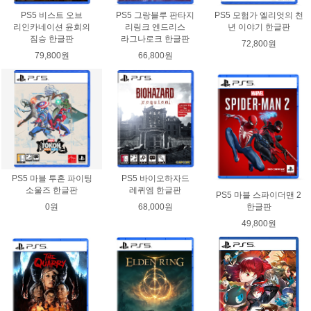
PS5 비스트 오브
PS5 그랑블루 판타지
PS5 모험가 엘리엇의 천
리인카네이션 윤회의
리링크 엔드리스
년 이야기 한글판
짐승 한글판
라그나로크 한글판
72,800원
79,800원
66,800원
PS5 마블 투혼 파이팅
PS5 바이오하자드
소울즈 한글판
레퀴엠 한글판
PS5 마블 스파이더맨 2
0원
68,000원
한글판
49,800원