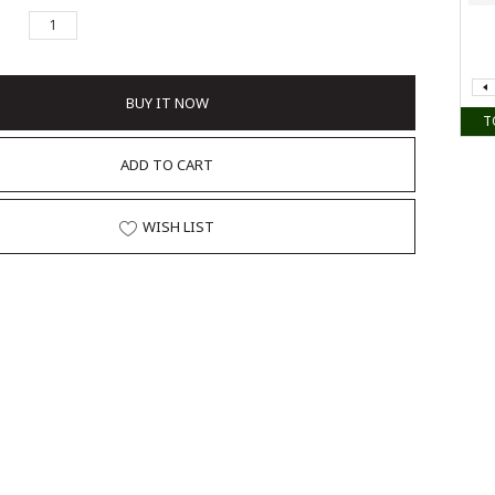
BUY IT NOW
T
ADD TO CART
WISH LIST