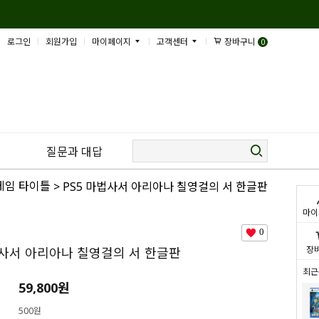
로그인
회원가입
마이페이지
고객센터
장바구니
0
질문과 대답
 게임 타이틀
> PS5 마법사서 아리아나 칠영걸의 서 한글판
마이
0
장
법사서 아리아나 칠영걸의 서 한글판
최근
59,800
원
500원