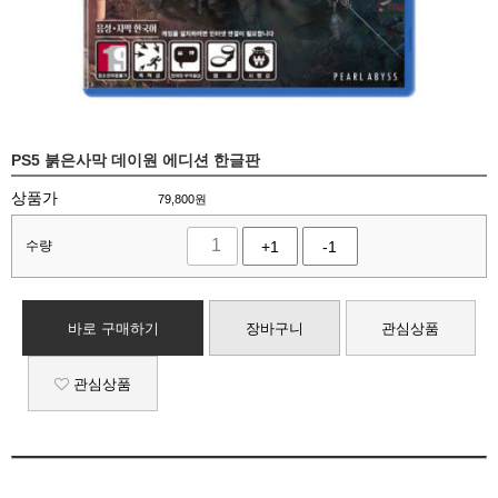
PS5 붉은사막 데이원 에디션 한글판
상품가
79,800
원
수량
+1
-1
바로 구매하기
장바구니
관심상품
관심상품