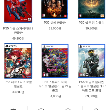
PS5 쿼리 한글판
PS5 엘든 링 한글판
29,000원
39,800원
PS5 마블 스파이더맨 2
한글판
49,800원
PS5 페르소나 5 로얄
PS5 스튜피드 네버
PS5 헤일로 캠페인
한글판
다이즈 한글판-10월 21일
이볼브드 한글판 예약
출고
특전 코드 포함
33,800원
54,800원
69,800원