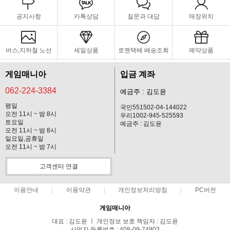
공지사항
카톡상담
질문과 대답
매장위치
버스,지하철 노선
세일상품
로젠택배 배송조회
예약상품
게임매니아
입금 계좌
062-224-3384
예금주 : 김도윤
평일
국민551502-04-144022
오전 11시 ~ 밤 8시
우리1002-945-525593
토요일
예금주 : 김도윤
오전 11시 ~ 밤 8시
일요일,공휴일
오전 11시 ~ 밤 7시
고객센터 연결
이용안내
이용약관
개인정보처리방침
PC버전
게임매니아
대표 : 김도윤 ㅣ 개인정보 보호 책임자 : 김도윤
사업자 등록번호 : 408-09-74903