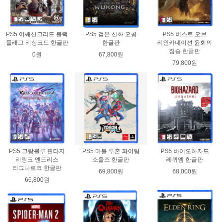
PS5 어쌔신크리드 블랙
PS5 검은 신화 오공
PS5 비스트 오브
플래그 리싱크드 한글판
한글판
리인카네이션 윤회의
짐승 한글판
0원
67,800원
79,800원
PS5 그랑블루 판타지
PS5 마블 투혼 파이팅
PS5 바이오하자드
리링크 엔드리스
소울즈 한글판
레퀴엠 한글판
라그나로크 한글판
69,800원
68,000원
66,800원