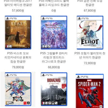
PS5 사이버펑크 2077
PS5 어쌔신크리드 블랙
PS5 검은 신화 오공
얼티밋 에디션 한글판
플래그 리싱크드 한글판
한글판
57,800원
0원
67,800원
PS5 비스트 오브
PS5 그랑블루 판타지
PS5 모험가 엘리엇의 천
리인카네이션 윤회의
리링크 엔드리스
년 이야기 한글판
짐승 한글판
라그나로크 한글판
72,800원
79,800원
66,800원