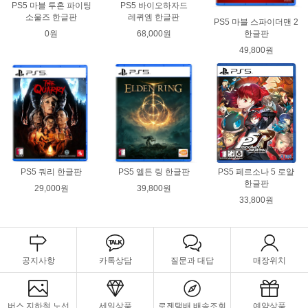
PS5 마블 투혼 파이팅
PS5 바이오하자드
소울즈 한글판
레퀴엠 한글판
PS5 마블 스파이더맨 2
0원
68,000원
한글판
49,800원
PS5 쿼리 한글판
PS5 엘든 링 한글판
PS5 페르소나 5 로얄
한글판
29,000원
39,800원
33,800원
공지사항
카톡상담
질문과 대답
매장위치
버스,지하철 노선
세일상품
로젠택배 배송조회
예약상품