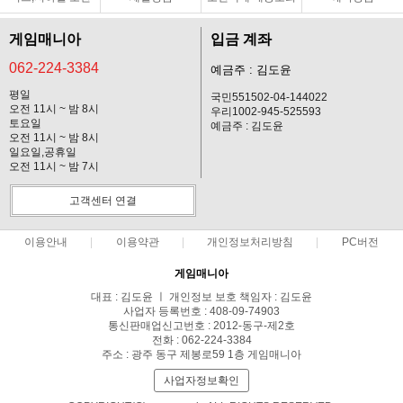
게임매니아
입금 계좌
062-224-3384
예금주 : 김도윤
평일
국민551502-04-144022
오전 11시 ~ 밤 8시
우리1002-945-525593
토요일
예금주 : 김도윤
오전 11시 ~ 밤 8시
일요일,공휴일
오전 11시 ~ 밤 7시
고객센터 연결
이용안내
이용약관
개인정보처리방침
PC버전
게임매니아
대표 : 김도윤 ㅣ 개인정보 보호 책임자 : 김도윤
사업자 등록번호 : 408-09-74903
통신판매업신고번호 : 2012-동구-제2호
전화 : 062-224-3384
주소 : 광주 동구 제봉로59 1층 게임매니아
사업자정보확인