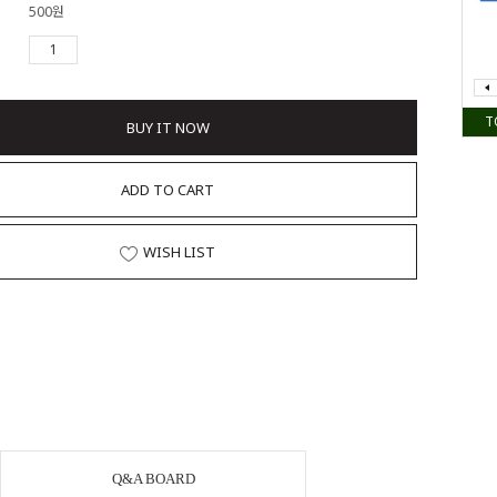
500원
T
BUY IT NOW
ADD TO CART
WISH LIST
Q&A BOARD