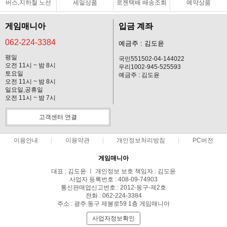
버스,지하철 노선
세일상품
로젠택배 배송조회
예약상품
게임매니아
입금 계좌
062-224-3384
예금주 : 김도윤
평일
국민551502-04-144022
오전 11시 ~ 밤 8시
우리1002-945-525593
토요일
예금주 : 김도윤
오전 11시 ~ 밤 8시
일요일,공휴일
오전 11시 ~ 밤 7시
고객센터 연결
이용안내
이용약관
개인정보처리방침
PC버전
게임매니아
대표 : 김도윤 ㅣ 개인정보 보호 책임자 : 김도윤
사업자 등록번호 : 408-09-74903
통신판매업신고번호 : 2012-동구-제2호
전화 : 062-224-3384
주소 : 광주 동구 제봉로59 1층 게임매니아
사업자정보확인