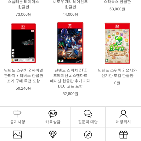
스플래툰 레이더스
섀도우 제너레이션즈
스타폭스 한글판
한글판
한글판
63,000원
73,000원
44,000원
닌텐도 스위치 2 파이널
닌텐도 스위치 2 FZ
닌텐도 스위치 2 요시와
판타지 7 리버스 한글판
포메이션 Z 스탠다드
신기한 도감 한글판
조기 구매 특전 포함
에디션 한글판 추가 기체
0원
DLC 코드 포함
50,240원
52,800원
공지사항
카톡상담
질문과 대답
매장위치