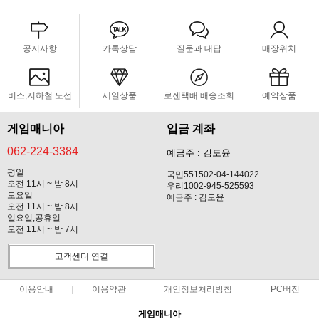
공지사항
카톡상담
질문과 대답
매장위치
버스,지하철 노선
세일상품
로젠택배 배송조회
예약상품
게임매니아
입금 계좌
062-224-3384
예금주 : 김도윤
평일
국민551502-04-144022
오전 11시 ~ 밤 8시
우리1002-945-525593
토요일
예금주 : 김도윤
오전 11시 ~ 밤 8시
일요일,공휴일
오전 11시 ~ 밤 7시
고객센터 연결
이용안내
이용약관
개인정보처리방침
PC버전
게임매니아