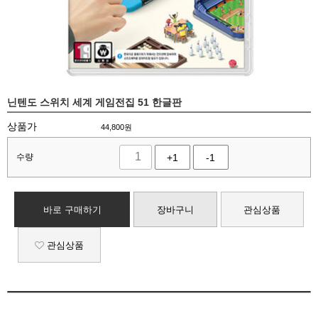
닌텐도 스위치 세계 게임전집 51 한글판
상품가
44,800
원
수량
+1
-1
바로 구매하기
장바구니
관심상품
관심상품