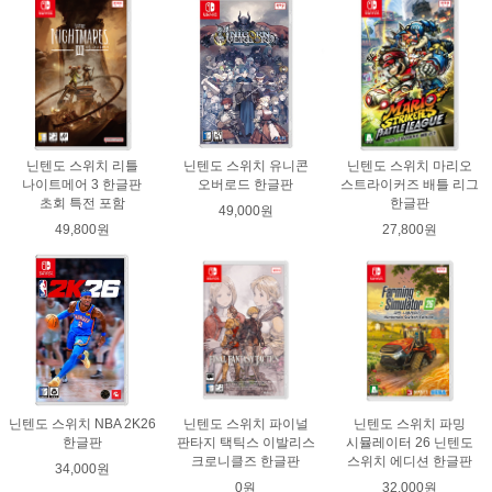
닌텐도 스위치 리틀
닌텐도 스위치 유니콘
닌텐도 스위치 마리오
나이트메어 3 한글판
오버로드 한글판
스트라이커즈 배틀 리그
초회 특전 포함
한글판
49,000원
49,800원
27,800원
닌텐도 스위치 NBA 2K26
닌텐도 스위치 파이널
닌텐도 스위치 파밍
한글판
판타지 택틱스 이발리스
시뮬레이터 26 닌텐도
크로니클즈 한글판
스위치 에디션 한글판
34,000원
0원
32,000원