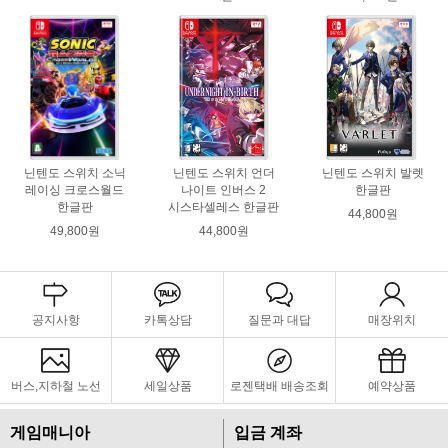
닌텐도 스위치 소닉
닌텐도 스위치 언더
닌텐도 스위치 발렛
레이싱 크로스월드
나이트 인버스 2
한글판
한글판
시스타셀레스 한글판
44,800원
49,800원
44,800원
공지사항
카톡상담
질문과 대답
매장위치
버스,지하철 노선
세일상품
로젠택배 배송조회
예약상품
게임매니아
입금 계좌