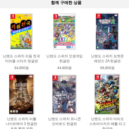
함께 구매한 상품
닌텐도 스위치 리듬 천국
닌텐도 스위치 인생게임
닌텐도 스위치 포켓몬
미라클 스타즈 한글판
한글판
레전드 ZA 한글판
64,800원
44,800원
69,800원
닌텐도 스위치 리틀
닌텐도 스위치 유니콘
닌텐도 스위치 마리오
나이트메어 3 한글판
오버로드 한글판
스트라이커즈 배틀 리그
초회 특전 포함
한글판