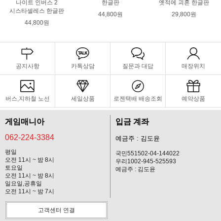
나이트 인버스 2
한글판
옛적에 괴혼 한글판
시스타셀레스 한글판
44,800원
29,800원
44,800원
공지사항
카톡상담
질문과 대답
매장위치
버스,지하철 노선
세일상품
로젠택배 배송조회
예약상품
게임매니아
입금 계좌
062-224-3384
예금주 : 김도윤
평일
국민551502-04-144022
오전 11시 ~ 밤 8시
우리1002-945-525593
토요일
예금주 : 김도윤
오전 11시 ~ 밤 8시
일요일,공휴일
오전 11시 ~ 밤 7시
고객센터 연결