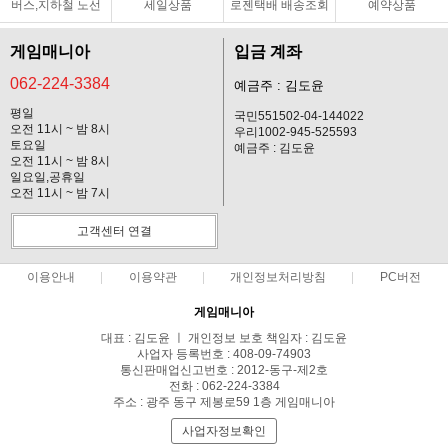
버스,지하철 노선
세일상품
로젠택배 배송조회
예약상품
게임매니아
입금 계좌
062-224-3384
예금주 : 김도윤
평일
국민551502-04-144022
오전 11시 ~ 밤 8시
우리1002-945-525593
토요일
예금주 : 김도윤
오전 11시 ~ 밤 8시
일요일,공휴일
오전 11시 ~ 밤 7시
고객센터 연결
이용안내
이용약관
개인정보처리방침
PC버전
게임매니아
대표 : 김도윤 ㅣ 개인정보 보호 책임자 : 김도윤
사업자 등록번호 : 408-09-74903
통신판매업신고번호 : 2012-동구-제2호
전화 : 062-224-3384
주소 : 광주 동구 제봉로59 1층 게임매니아
사업자정보확인