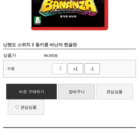
닌텐도 스위치 2 동키콩 바난자 한글판
상품가
88,000
원
수량
+1
-1
바로 구매하기
장바구니
관심상품
관심상품