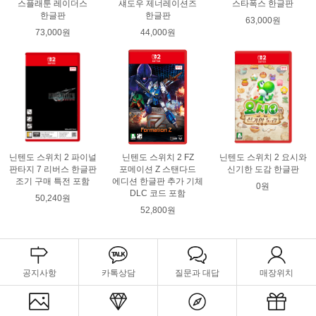
스플래툰 레이더스
섀도우 제너레이션즈
스타폭스 한글판
한글판
한글판
63,000원
73,000원
44,000원
닌텐도 스위치 2 파이널
닌텐도 스위치 2 FZ
닌텐도 스위치 2 요시와
판타지 7 리버스 한글판
포메이션 Z 스탠다드
신기한 도감 한글판
조기 구매 특전 포함
에디션 한글판 추가 기체
0원
DLC 코드 포함
50,240원
52,800원
공지사항
카톡상담
질문과 대답
매장위치