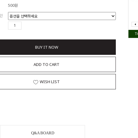
500원
인
T
BUY IT NOW
ADD TO CART
WISH LIST
Q&A BOARD