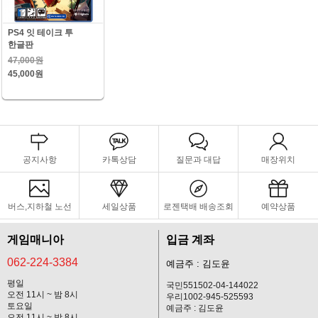
PS4 잇 테이크 투
한글판
47,000원
45,000원
공지사항
카톡상담
질문과 대답
매장위치
버스,지하철 노선
세일상품
로젠택배 배송조회
예약상품
게임매니아
입금 계좌
062-224-3384
예금주 : 김도윤
평일
국민551502-04-144022
오전 11시 ~ 밤 8시
우리1002-945-525593
토요일
예금주 : 김도윤
오전 11시 ~ 밤 8시