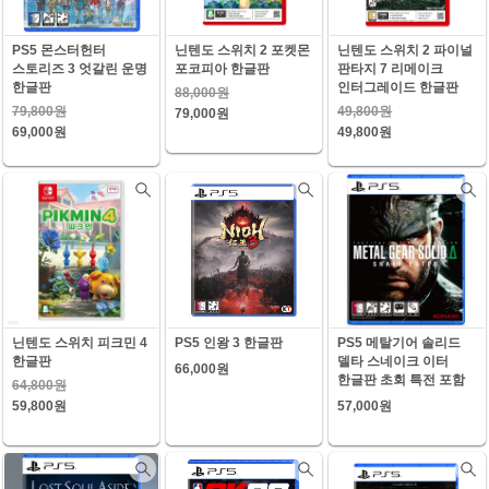
PS5 몬스터헌터
닌텐도 스위치 2 포켓몬
닌텐도 스위치 2 파이널
스토리즈 3 엇갈린 운명
포코피아 한글판
판타지 7 리메이크
한글판
인터그레이드 한글판
88,000원
79,800원
49,800원
79,000원
69,000원
49,800원
닌텐도 스위치 피크민 4
PS5 인왕 3 한글판
PS5 메탈기어 솔리드
한글판
델타 스네이크 이터
66,000원
한글판 초회 특전 포함
64,800원
59,800원
57,000원