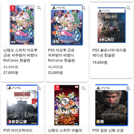
닌텐도 스위치 마모루
PS5 마모루 군은
PS5 붉은사막 데이원
군은 저주받아 버렸다
저주받아 버렸다
에디션 한글판
ReCurse 한글판
ReCurse 한글판
79,800원
41,900원
41,900원
27,800원
25,800원
PS5 바이오하자드
닌텐도 스위치 귀멸의
PS5 검은 신화 오공