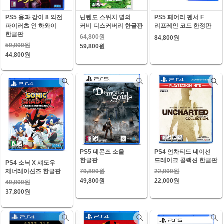
PS5 용과 같이 8 외전
닌텐도 스위치 별의
PS5 페어리 펜서 F
파이러츠 인 하와이
커비 디스커버리 한글판
리프레인 코드 한정판
한글판
64,800원
84,800원
59,800원
59,800원
44,800원
PS5 데몬즈 소울
PS4 언차티드 네이선
한글판
드레이크 콜랙션 한글판
PS4 소닉 X 섀도우
79,800원
22,800원
제너레이션즈 한글판
49,800원
22,000원
49,800원
37,800원