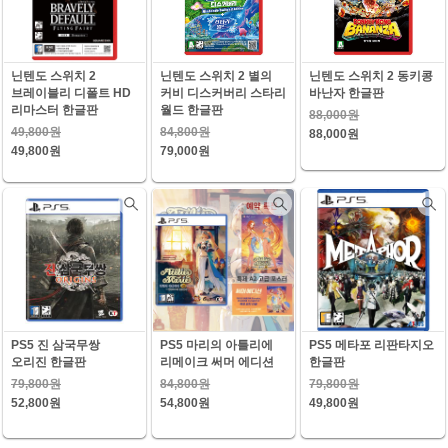
닌텐도 스위치 2
닌텐도 스위치 2 별의
닌텐도 스위치 2 동키콩
브레이블리 디폴트 HD
커비 디스커버리 스타리
바난자 한글판
리마스터 한글판
월드 한글판
88,000원
49,800원
84,800원
88,000원
49,800원
79,000원
PS5 진 삼국무쌍
PS5 마리의 아틀리에
PS5 메타포 리판타지오
오리진 한글판
리메이크 써머 에디션
한글판
79,800원
84,800원
79,800원
52,800원
54,800원
49,800원