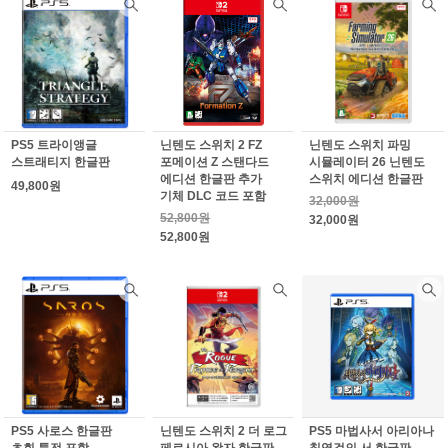
PS5 트라이앵글
닌텐도 스위치 2 FZ
닌텐도 스위치 파밍
스트래티지 한글판
포메이션 Z 스탠다드
시뮬레이터 26 닌텐도
에디션 한글판 추가
스위치 에디션 한글판
49,800원
기체 DLC 코드 포함
32,000원
52,800원
32,000원
52,800원
PS5 사로스 한글판
닌텐도 스위치 2 더 로그
PS5 마법사서 아리아나
초회 특전 포함
페르시아 왕자 한글판
칠영걸의 서 한글판