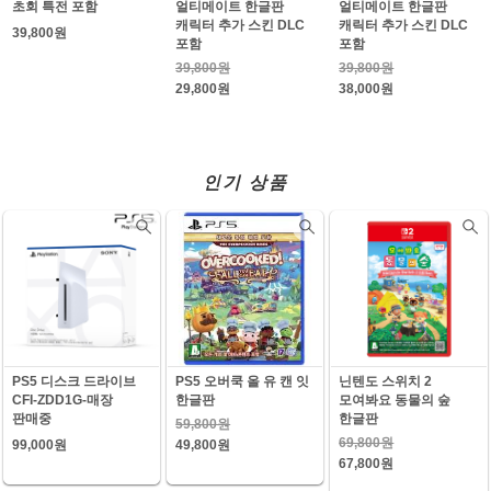
초회 특전 포함
얼티메이트 한글판
얼티메이트 한글판
캐릭터 추가 스킨 DLC
캐릭터 추가 스킨 DLC
39,800원
포함
포함
39,800원
39,800원
29,800원
38,000원
인기 상품
PS5 디스크 드라이브
PS5 오버쿡 올 유 캔 잇
닌텐도 스위치 2
CFI-ZDD1G-매장
한글판
모여봐요 동물의 숲
판매중
한글판
59,800원
69,800원
99,000원
49,800원
67,800원