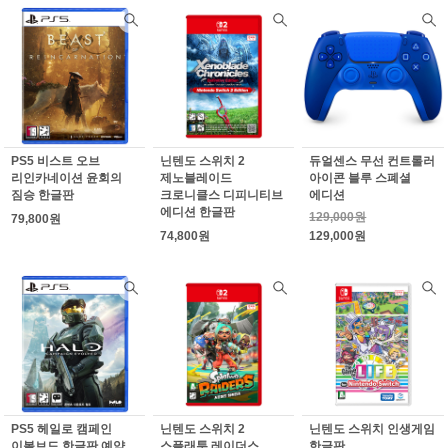
PS5 비스트 오브
닌텐도 스위치 2
듀얼센스 무선 컨트롤러
리인카네이션 윤회의
제노블레이드
아이콘 블루 스폐셜
짐승 한글판
크로니클스 디피니티브
에디션
에디션 한글판
129,000원
79,800원
74,800원
129,000원
PS5 헤일로 캠페인
닌텐도 스위치 2
닌텐도 스위치 인생게임
이볼브드 한글판 예약
스플래툰 레이더스
한글판