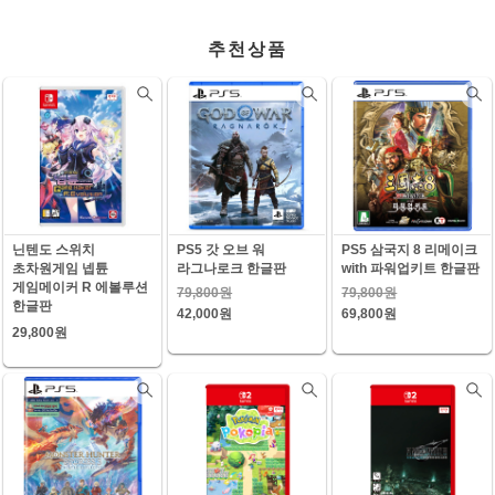
추천상품
닌텐도 스위치
PS5 갓 오브 워
PS5 삼국지 8 리메이크
초차원게임 넵튠
라그나로크 한글판
with 파워업키트 한글판
게임메이커 R 에볼루션
79,800원
79,800원
한글판
42,000원
69,800원
29,800원