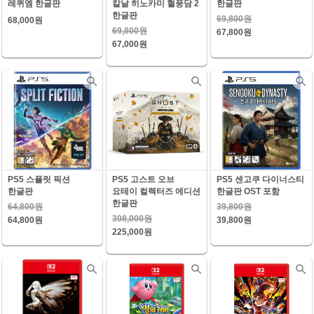
레퀴엠 한글판
칼날 히노카미 혈풍담 2
한글판
한글판
69,800원
68,000원
69,800원
67,800원
67,000원
PS5 스플릿 픽션
PS5 고스트 오브
PS5 센고쿠 다이너스티
한글판
요테이 컬렉터즈 에디션
한글판 OST 포함
한글판
64,800원
39,800원
308,000원
64,800원
39,800원
225,000원