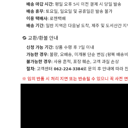
배송 마감 시간:
평일 오후 5시 이전 결제 시 당일 발송
배송 휴무:
토요일, 일요일 및 공휴일은 발송 불가
이용 택배사:
로젠택배
배송 기간:
일반 지역은 다음날 도착, 제주 및 도서산간 지
🔁 교환/환불 안내
신청 가능 기간:
상품 수령 후 7일 이내
가능한 경우:
불량, 오배송, 미개봉 단순 변심 (왕복 배송비
불가능한 경우:
사용 흔적, 포장 훼손, 고객 과실 손상
절차:
고객센터
062-224-3384
로 문의 후 안내에 따라 
※ 임의 반품 시 처리 지연 또는 반송될 수 있으니 꼭 사전 