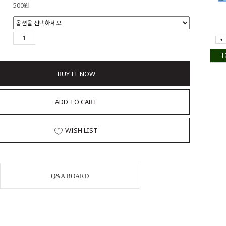
500원
T
BUY IT NOW
ADD TO CART
WISH LIST
Q&A BOARD