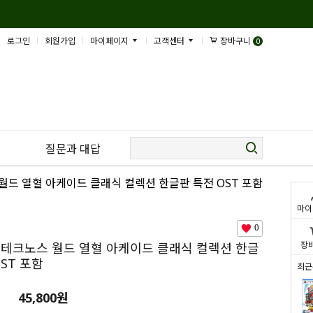
로그인
회원가입
마이페이지
고객센터
장바구니
0
질문과 대답
 월드 열혈 아케이드 클래식 컬렉션 한글판 특전 OST 포함
마이
0
장
퍼 테크노스 월드 열혈 아케이드 클래식 컬렉션 한글
OST 포함
최근
45,800
원