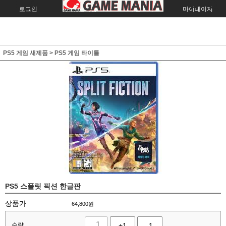
로그인
회원가입
주문조회
마이페이지
PS5 게임 새제품
>
PS5 게임 타이틀
PS5 스플릿 픽션 한글판
상품가
64,800
원
수량
+1
-1