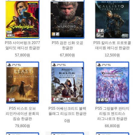
PS5 사이버펑크 2077
PS5 검은 신화 오공
PS5 칼리스토 프로토콜
얼티밋 에디션 한글판
한글판
데이원 에디션 한글판
57,800원
67,800원
12,500원
PS5 비스트 오브
PS5 어쌔신크리드 블랙
PS5 그랑블루 판타지
리인카네이션 윤회의
플래그 리싱크드 한글판
리링크 엔드리스
짐승 한글판
라그나로크 한글판
0원
79,800원
66,800원