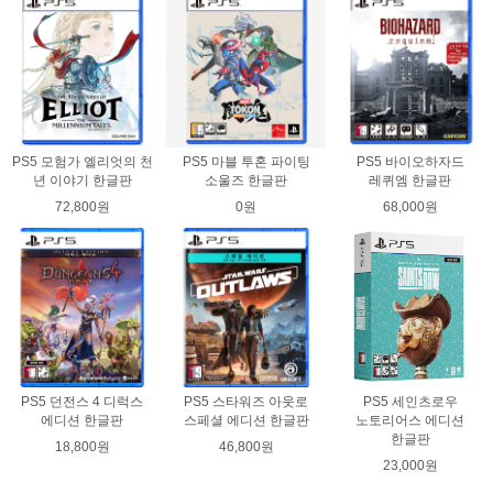
PS5 모험가 엘리엇의 천
PS5 마블 투혼 파이팅
PS5 바이오하자드
년 이야기 한글판
소울즈 한글판
레퀴엠 한글판
72,800원
0원
68,000원
PS5 던전스 4 디럭스
PS5 스타워즈 아웃로
PS5 세인츠로우
에디션 한글판
스페셜 에디션 한글판
노토리어스 에디션
한글판
18,800원
46,800원
23,000원