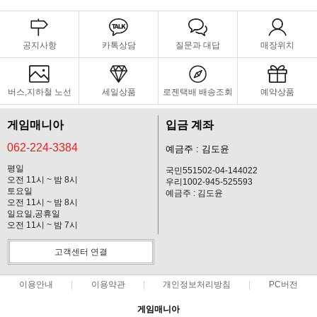
공지사항
카톡상담
질문과 대답
매장위치
버스,지하철 노선
세일상품
로젠택배 배송조회
예약상품
게임매니아
입금 계좌
062-224-3384
예금주 : 김도윤
평일
국민551502-04-144022
오전 11시 ~ 밤 8시
우리1002-945-525593
토요일
예금주 : 김도윤
오전 11시 ~ 밤 8시
일요일,공휴일
오전 11시 ~ 밤 7시
고객센터 연결
이용안내
이용약관
개인정보처리방침
PC버전
게임매니아