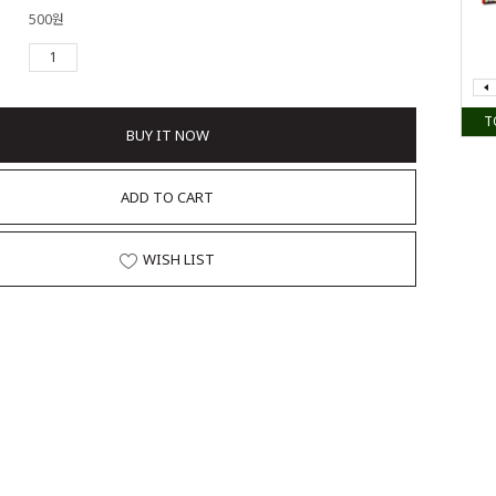
500원
T
BUY IT NOW
ADD TO CART
WISH LIST