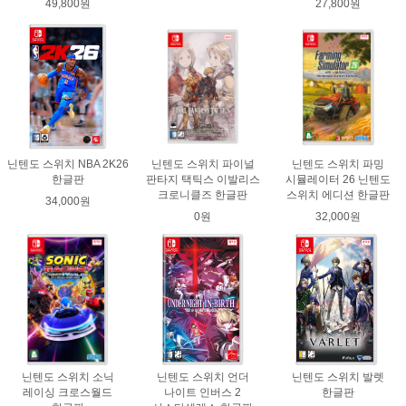
49,800원
27,800원
닌텐도 스위치 NBA 2K26
닌텐도 스위치 파이널
닌텐도 스위치 파밍
한글판
판타지 택틱스 이발리스
시뮬레이터 26 닌텐도
크로니클즈 한글판
스위치 에디션 한글판
34,000원
0원
32,000원
닌텐도 스위치 소닉
닌텐도 스위치 언더
닌텐도 스위치 발렛
레이싱 크로스월드
나이트 인버스 2
한글판