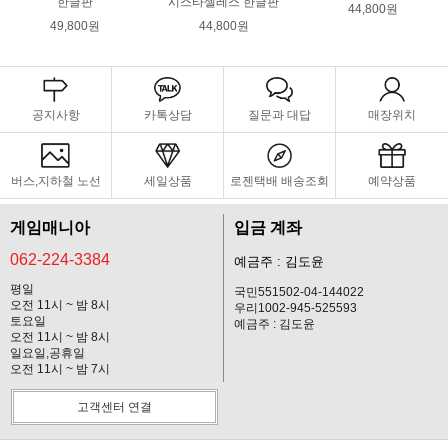
한글판
시스타셀레스 한글판
44,800원
49,800원
44,800원
공지사항
카톡상담
질문과 대답
매장위치
버스,지하철 노선
세일상품
로젠택배 배송조회
예약상품
게임매니아
입금 계좌
062-224-3384
예금주 : 김도윤
평일
국민551502-04-144022
오전 11시 ~ 밤 8시
우리1002-945-525593
토요일
예금주 : 김도윤
오전 11시 ~ 밤 8시
일요일,공휴일
오전 11시 ~ 밤 7시
고객센터 연결