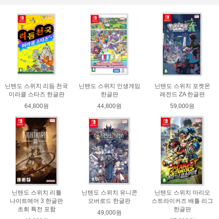
닌텐도 스위치 리듬 천국
닌텐도 스위치 인생게임
닌텐도 스위치 포켓몬
미라클 스타즈 한글판
한글판
레전드 ZA 한글판
64,800원
44,800원
59,000원
닌텐도 스위치 리틀
닌텐도 스위치 유니콘
닌텐도 스위치 마리오
나이트메어 3 한글판
오버로드 한글판
스트라이커즈 배틀 리그
초회 특전 포함
한글판
49,000원