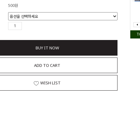
500원
T
BUY IT NOW
ADD TO CART
WISH LIST