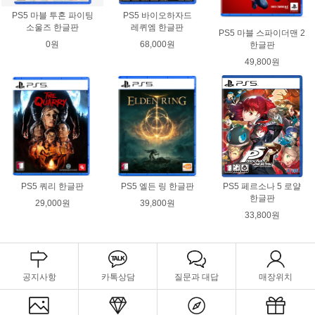
PS5 마블 투혼 파이팅
PS5 바이오하자드
소울즈 한글판
레퀴엠 한글판
PS5 마블 스파이더맨 2
0원
68,000원
한글판
49,800원
PS5 쿼리 한글판
PS5 엘든 링 한글판
PS5 페르소나 5 로얄
한글판
29,000원
39,800원
33,800원
공지사항
카톡상담
질문과 대답
매장위치