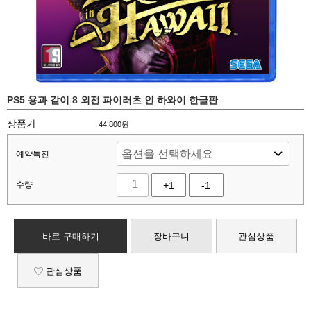
PS5 용과 같이 8 외전 파이러츠 인 하와이 한글판
상품가
44,800
원
예약특전
수량
+1
-1
바로 구매하기
장바구니
관심상품
관심상품