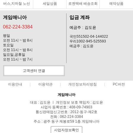
버스,지하철 노선
세일상품
로젠택배 배송조회
예약상품
게임매니아
입금 계좌
062-224-3384
예금주 : 김도윤
평일
국민551502-04-144022
오전 11시 ~ 밤 8시
우리1002-945-525593
토요일
예금주 : 김도윤
오전 11시 ~ 밤 8시
일요일,공휴일
오전 11시 ~ 밤 7시
고객센터 연결
이용안내
이용약관
개인정보처리방침
PC버전
게임매니아
대표 : 김도윤 ㅣ 개인정보 보호 책임자 : 김도윤
사업자 등록번호 : 408-09-74903
통신판매업신고번호 : 2012-동구-제2호
전화 : 062-224-3384
주소 : 광주 동구 제봉로59 1층 게임매니아
사업자정보확인