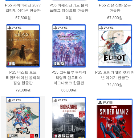
PS5 사이버펑크 2077
PS5 어쌔신크리드 블랙
PS5 검은 신화 오공
얼티밋 에디션 한글판
플래그 리싱크드 한글판
한글판
57,800원
0원
67,800원
PS5 비스트 오브
PS5 그랑블루 판타지
PS5 모험가 엘리엇의 천
리인카네이션 윤회의
리링크 엔드리스
년 이야기 한글판
짐승 한글판
라그나로크 한글판
72,800원
79,800원
66,800원