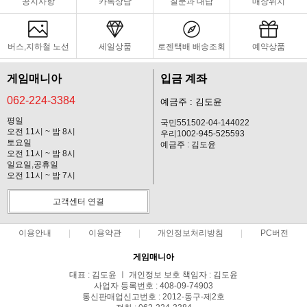
공지사항
카톡상담
질문과 대답
매장위치
버스,지하철 노선
세일상품
로젠택배 배송조회
예약상품
게임매니아
입금 계좌
062-224-3384
예금주 : 김도윤
평일
국민551502-04-144022
오전 11시 ~ 밤 8시
우리1002-945-525593
토요일
예금주 : 김도윤
오전 11시 ~ 밤 8시
일요일,공휴일
오전 11시 ~ 밤 7시
고객센터 연결
이용안내
이용약관
개인정보처리방침
PC버전
게임매니아
대표 : 김도윤 ㅣ 개인정보 보호 책임자 : 김도윤
사업자 등록번호 : 408-09-74903
통신판매업신고번호 : 2012-동구-제2호