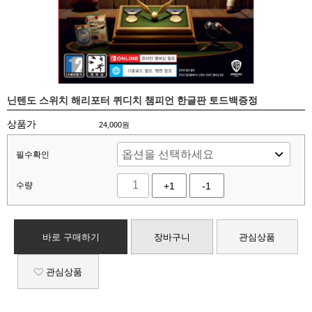
닌텐도 스위치 해리포터 퀴디치 챔피언 한글판 토드백증정
상품가
24,000
원
필수확인
수량
+1
-1
바로 구매하기
장바구니
관심상품
관심상품