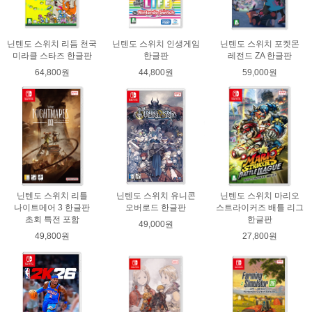
닌텐도 스위치 리듬 천국
닌텐도 스위치 인생게임
닌텐도 스위치 포켓몬
미라클 스타즈 한글판
한글판
레전드 ZA 한글판
64,800원
44,800원
59,000원
닌텐도 스위치 리틀
닌텐도 스위치 유니콘
닌텐도 스위치 마리오
나이트메어 3 한글판
오버로드 한글판
스트라이커즈 배틀 리그
초회 특전 포함
한글판
49,000원
49,800원
27,800원