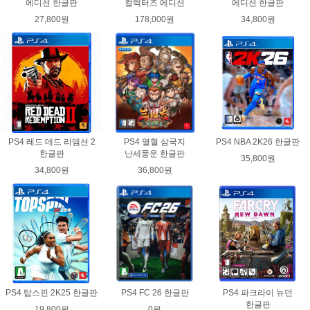
에디션 한글판
컬렉터즈 에디션
에디션 한글판
27,800원
178,000원
34,800원
PS4 레드 데드 리뎀션 2
PS4 열혈 삼국지
PS4 NBA 2K26 한글판
한글판
난세풍운 한글판
35,800원
34,800원
36,800원
PS4 탑스핀 2K25 한글판
PS4 FC 26 한글판
PS4 파크라이 뉴던
한글판
19,800원
0원