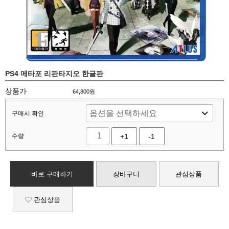
PS4 메타포 리판타지오 한글판
상품가
64,800
원
구매시 확인
수량
+1
-1
바로 구매하기
장바구니
관심상품
관심상품