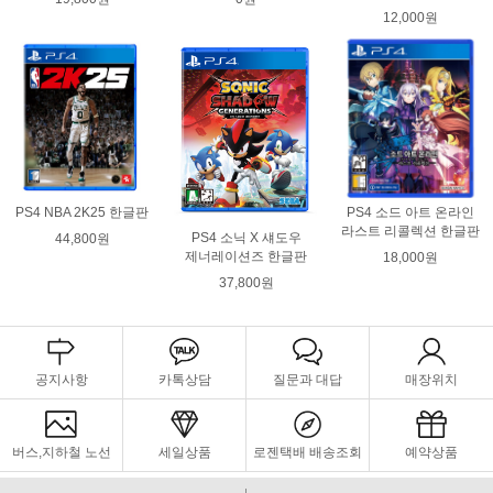
12,000원
PS4 NBA 2K25 한글판
PS4 소드 아트 온라인
라스트 리콜렉션 한글판
PS4 소닉 X 섀도우
44,800원
제너레이션즈 한글판
18,000원
37,800원
공지사항
카톡상담
질문과 대답
매장위치
버스,지하철 노선
세일상품
로젠택배 배송조회
예약상품