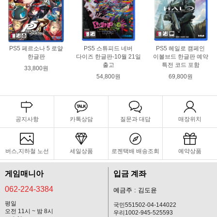
PS5 페르소나 5 로얄
PS5 스튜피드 네버
PS5 헤일로 캠페인
한글판
다이즈 한글판-10월 21일
이볼브드 한글판 예약
출고
특전 코드 포함
33,800원
54,800원
69,800원
공지사항
카톡상담
질문과 대답
매장위치
버스,지하철 노선
세일상품
로젠택배 배송조회
예약상품
게임매니아
입금 계좌
062-224-3384
예금주 : 김도윤
평일
국민551502-04-144022
오전 11시 ~ 밤 8시
우리1002-945-525593