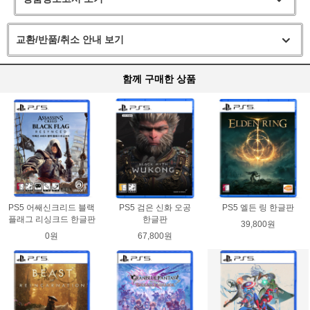
교환/반품/취소 안내 보기
함께 구매한 상품
PS5 어쌔신크리드 블랙
PS5 검은 신화 오공
PS5 엘든 링 한글판
플래그 리싱크드 한글판
한글판
39,800원
0원
67,800원