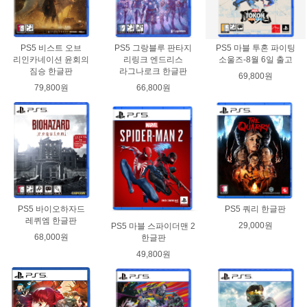
PS5 비스트 오브
PS5 그랑블루 판타지
PS5 마블 투혼 파이팅
리인카네이션 윤회의
리링크 엔드리스
소울즈-8월 6일 출고
짐승 한글판
라그나로크 한글판
69,800원
79,800원
66,800원
PS5 바이오하자드
PS5 쿼리 한글판
레퀴엠 한글판
29,000원
PS5 마블 스파이더맨 2
68,000원
한글판
49,800원