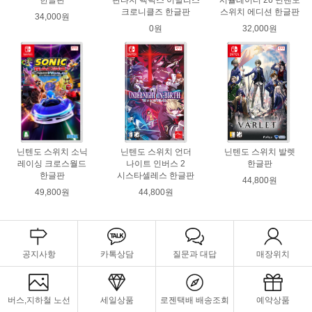
한글판
판타지 택틱스 이발리스
시뮬레이터 26 닌텐도
크로니클즈 한글판
스위치 에디션 한글판
34,000원
0원
32,000원
닌텐도 스위치 소닉
닌텐도 스위치 언더
닌텐도 스위치 발렛
레이싱 크로스월드
나이트 인버스 2
한글판
한글판
시스타셀레스 한글판
44,800원
49,800원
44,800원
공지사항
카톡상담
질문과 대답
매장위치
버스,지하철 노선
세일상품
로젠택배 배송조회
예약상품