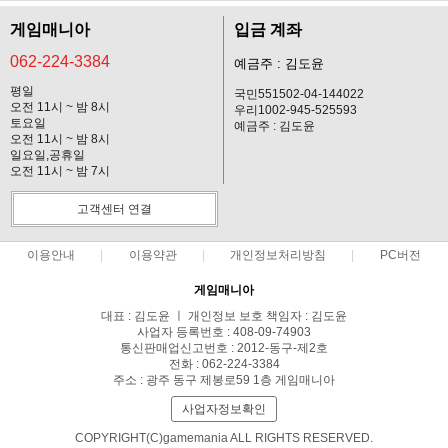
게임매니아
입금 계좌
062-224-3384
예금주 : 김도윤
평일
국민551502-04-144022
오전 11시 ~ 밤 8시
우리1002-945-525593
토요일
예금주 : 김도윤
오전 11시 ~ 밤 8시
일요일,공휴일
오전 11시 ~ 밤 7시
고객센터 연결
이용안내
이용약관
개인정보처리방침
PC버전
게임매니아
대표 : 김도윤 ㅣ 개인정보 보호 책임자 : 김도윤
사업자 등록번호 : 408-09-74903
통신판매업신고번호 : 2012-동구-제2호
전화 : 062-224-3384
주소 : 광주 동구 제봉로59 1층 게임매니아
사업자정보확인
COPYRIGHT(C)gamemania ALL RIGHTS RESERVED.