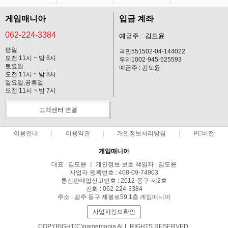
게임매니아
입금 계좌
062-224-3384
예금주 : 김도윤
평일
국민551502-04-144022
오전 11시 ~ 밤 8시
우리1002-945-525593
토요일
예금주 : 김도윤
오전 11시 ~ 밤 8시
일요일,공휴일
오전 11시 ~ 밤 7시
고객센터 연결
이용안내
이용약관
개인정보처리방침
PC버전
게임매니아
대표 : 김도윤 ㅣ 개인정보 보호 책임자 : 김도윤
사업자 등록번호 : 408-09-74903
통신판매업신고번호 : 2012-동구-제2호
전화 : 062-224-3384
주소 : 광주 동구 제봉로59 1층 게임매니아
사업자정보확인
COPYRIGHT(C)gamemania ALL RIGHTS RESERVED.