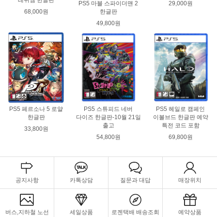
레퀴엠 한글판
29,000원
PS5 마블 스파이더맨 2
68,000원
한글판
49,800원
PS5 페르소나 5 로얄
PS5 스튜피드 네버
PS5 헤일로 캠페인
한글판
다이즈 한글판-10월 21일
이볼브드 한글판 예약
출고
특전 코드 포함
33,800원
54,800원
69,800원
공지사항
카톡상담
질문과 대답
매장위치
버스,지하철 노선
세일상품
로젠택배 배송조회
예약상품