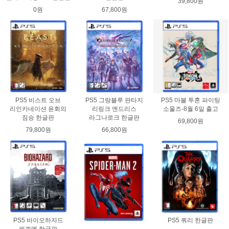
39,800원
0원
67,800원
PS5 비스트 오브
PS5 그랑블루 판타지
PS5 마블 투혼 파이팅
리인카네이션 윤회의
리링크 엔드리스
소울즈-8월 6일 출고
짐승 한글판
라그나로크 한글판
69,800원
79,800원
66,800원
PS5 바이오하자드
PS5 쿼리 한글판