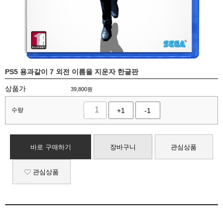
PS5 용과같이 7 외전 이름을 지운자 한글판
상품가
39,800
원
수량
+1
-1
바로 구매하기
장바구니
관심상품
관심상품