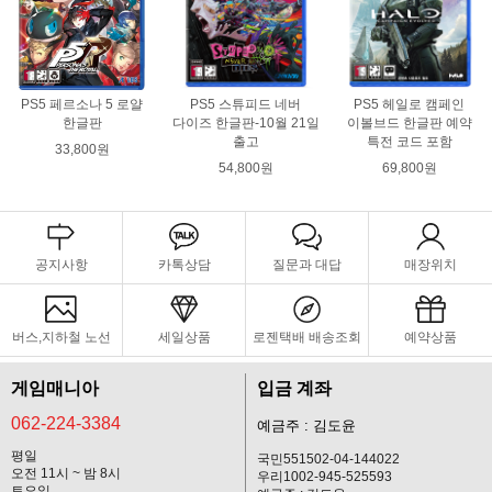
PS5 페르소나 5 로얄
PS5 스튜피드 네버
PS5 헤일로 캠페인
한글판
다이즈 한글판-10월 21일
이볼브드 한글판 예약
출고
특전 코드 포함
33,800원
54,800원
69,800원
공지사항
카톡상담
질문과 대답
매장위치
버스,지하철 노선
세일상품
로젠택배 배송조회
예약상품
게임매니아
입금 계좌
062-224-3384
예금주 : 김도윤
평일
국민551502-04-144022
오전 11시 ~ 밤 8시
우리1002-945-525593
토요일