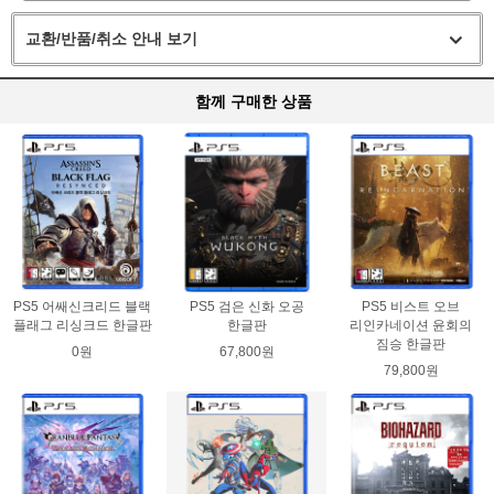
교환/반품/취소 안내 보기
함께 구매한 상품
PS5 어쌔신크리드 블랙
PS5 검은 신화 오공
PS5 비스트 오브
플래그 리싱크드 한글판
한글판
리인카네이션 윤회의
짐승 한글판
0원
67,800원
79,800원