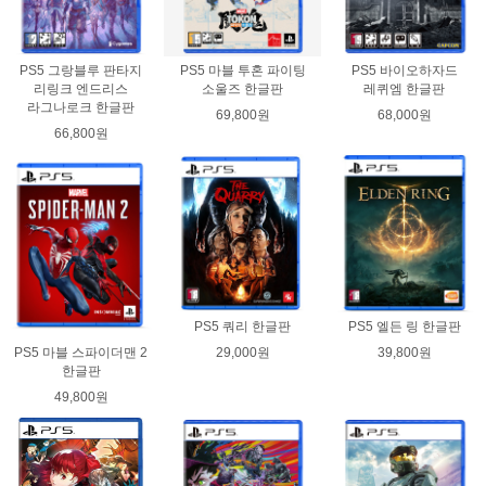
PS5 그랑블루 판타지
PS5 마블 투혼 파이팅
PS5 바이오하자드
리링크 엔드리스
소울즈 한글판
레퀴엠 한글판
라그나로크 한글판
69,800원
68,000원
66,800원
PS5 쿼리 한글판
PS5 엘든 링 한글판
29,000원
39,800원
PS5 마블 스파이더맨 2
한글판
49,800원