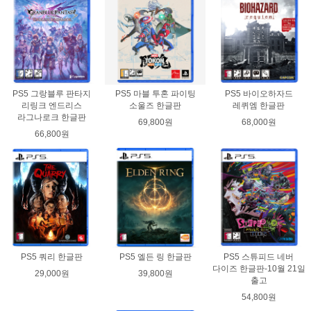
PS5 그랑블루 판타지
PS5 마블 투혼 파이팅
PS5 바이오하자드
리링크 엔드리스
소울즈 한글판
레퀴엠 한글판
라그나로크 한글판
69,800원
68,000원
66,800원
PS5 쿼리 한글판
PS5 엘든 링 한글판
PS5 스튜피드 네버
다이즈 한글판-10월 21일
29,000원
39,800원
출고
54,800원