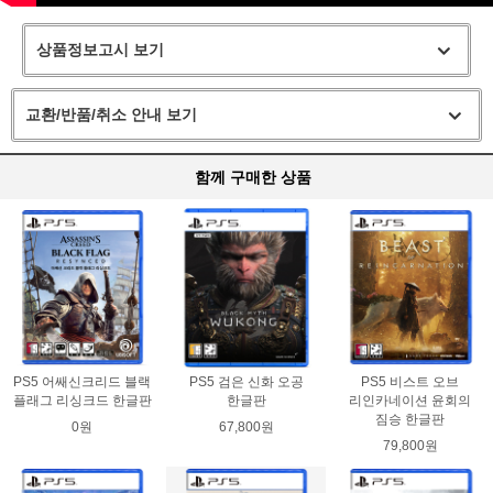
상품정보고시 보기
교환/반품/취소 안내 보기
함께 구매한 상품
PS5 어쌔신크리드 블랙
PS5 검은 신화 오공
PS5 비스트 오브
플래그 리싱크드 한글판
한글판
리인카네이션 윤회의
짐승 한글판
0원
67,800원
79,800원